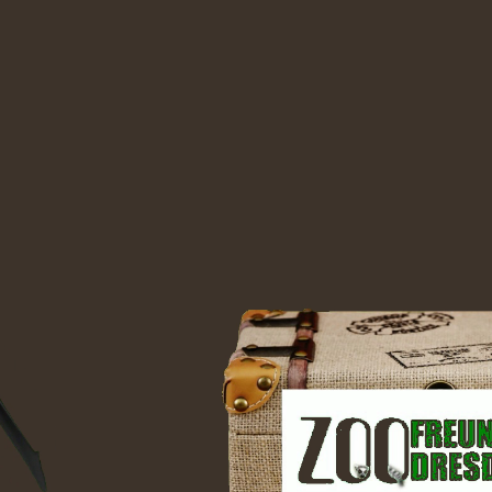
Video-
Player