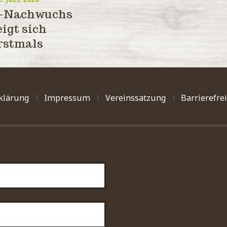
a-Nachwuchs
eigt sich
rstmals
klärung
Impressum
Vereinssatzung
Barrierefre