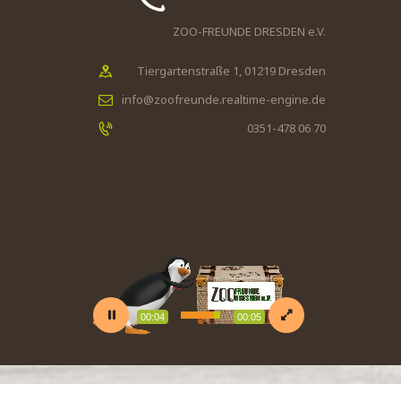
ZOO-FREUNDE DRESDEN e.V.
Tiergartenstraße 1, 01219 Dresden
info@zoofreunde.realtime-engine.de
0351-478 06 70
Video-
Player
00:05
00:05
Cookie Consent Banner von Real Cookie Banner