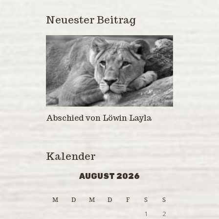
Neuester Beitrag
Abschied von Löwin Layla
Kalender
AUGUST 2026
M
D
M
D
F
S
S
1
2