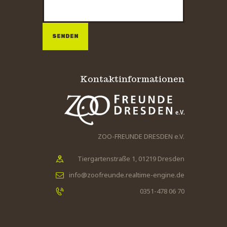
Bitte lasse dieses Feld leer.
Bitte lasse dieses Feld leer.
Kontaktinformationen
ZOO-FREUNDE DRESDEN e.V.
Tiergartenstraße 1, 01219 Dresden
info@zoofreunde.realtime-engine.de
0351-478 06 70