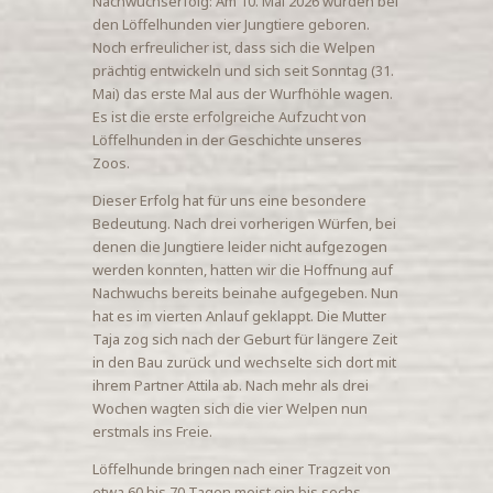
Nachwuchserfolg: Am 10. Mai 2026 wurden bei
den Löffelhunden vier Jungtiere geboren.
Noch erfreulicher ist, dass sich die Welpen
prächtig entwickeln und sich seit Sonntag (31.
Mai) das erste Mal aus der Wurfhöhle wagen.
Es ist die erste erfolgreiche Aufzucht von
Löffelhunden in der Geschichte unseres
Zoos.
Dieser Erfolg hat für uns eine besondere
Bedeutung. Nach drei vorherigen Würfen, bei
denen die Jungtiere leider nicht aufgezogen
werden konnten, hatten wir die Hoffnung auf
Nachwuchs bereits beinahe aufgegeben. Nun
hat es im vierten Anlauf geklappt. Die Mutter
Taja zog sich nach der Geburt für längere Zeit
in den Bau zurück und wechselte sich dort mit
ihrem Partner Attila ab. Nach mehr als drei
Wochen wagten sich die vier Welpen nun
erstmals ins Freie.
Löffelhunde bringen nach einer Tragzeit von
etwa 60 bis 70 Tagen meist ein bis sechs