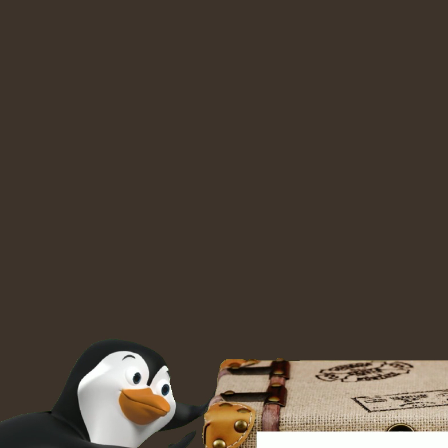
Video-
Player