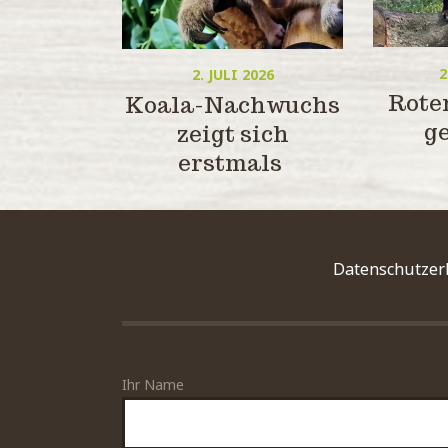
2
2. JULI 2026
Rote
Koala-Nachwuchs
g
zeigt sich
erstmals
Datenschutzer
Bitte lasse dieses Feld leer.
Ihr Name