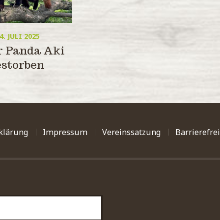
4. JULI 2025
r Panda Aki
estorben
klärung
Impressum
Vereinssatzung
Barrierefre