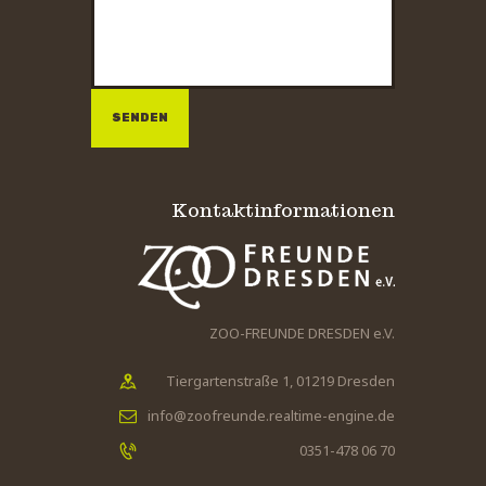
Bitte lasse dieses Feld leer.
Bitte lasse dieses Feld leer.
Kontaktinformationen
ZOO-FREUNDE DRESDEN e.V.
Tiergartenstraße 1, 01219 Dresden
info@zoofreunde.realtime-engine.de
0351-478 06 70