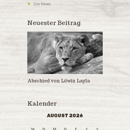
Zoo News
Neuester Beitrag
Abschied von Löwin Layla
Kalender
AUGUST 2026
M
D
M
D
F
S
S