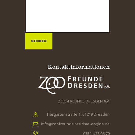
Bitte lasse dieses Feld leer.
Bitte lasse dieses Feld leer.
Kontaktinformationen
ZOO-FREUNDE DRESDEN e.V.
Tiergartenstraße 1, 01219 Dresden
info@zoofreunde.realtime-engine.de
0351-478 06 70